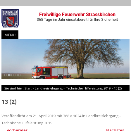
Freiwillige Feuerwehr Strasskirchen
365 Tage im Jahr einsatzbereit für Ihre Sicherheit
MENÜ
Zum
Inhalt
springen
Sie sind hier:
Start
»
Landkreislehrgang – Technische Hilfeleistung 2019
»
13 (2)
13 (2)
Veröffentlicht am
21. April 2019
mit
768 × 1024
in
Landkreislehrgang –
Technische Hilfeleistung 2019
.
← Vorheriges
Nächstes →