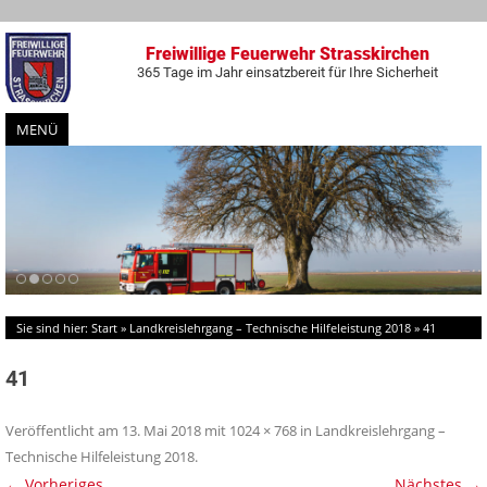
Freiwillige Feuerwehr Strasskirchen
365 Tage im Jahr einsatzbereit für Ihre Sicherheit
MENÜ
Zum
Inhalt
springen
Sie sind hier:
Start
»
Landkreislehrgang – Technische Hilfeleistung 2018
»
41
41
Veröffentlicht am
13. Mai 2018
mit
1024 × 768
in
Landkreislehrgang –
Technische Hilfeleistung 2018
.
← Vorheriges
Nächstes →