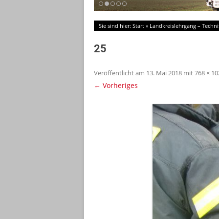
Sie sind hier:
Start
»
Landkreislehrgang – Techni
25
Veröffentlicht am
13. Mai 2018
mit
768 × 10
← Vorheriges