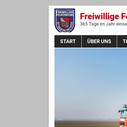
Freiwillige 
365 Tage im Jahr einsat
START
ÜBER UNS
T
Aktive Mannschaft
THL
Führungskräfte
Feuerwehrverein
Jugendgruppe
Absturzsicherungsgruppe
Historie