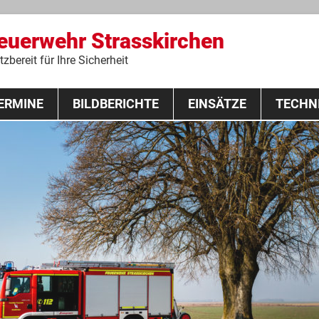
Feuerwehr Strasskirchen
zbereit für Ihre Sicherheit
Zum
ERMINE
BILDBERICHTE
Inhalt
EINSÄTZE
TECHN
springen
 Lehrgang 2020
Fahrzeuge
Ausrüstung
Schutzausrü