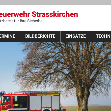
Feuerwehr Strasskirchen
zbereit für Ihre Sicherheit
Zum
ERMINE
BILDBERICHTE
Inhalt
EINSÄTZE
TECHN
springen
 Lehrgang 2020
Fahrzeuge
Ausrüstung
Schutzausrü