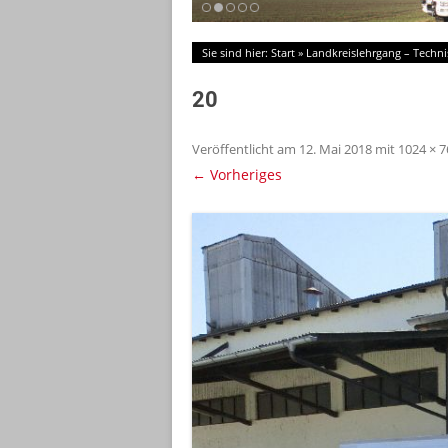
Sie sind hier:
Start
»
Landkreislehrgang – Techni
20
Veröffentlicht am
12. Mai 2018
mit
1024 × 7
← Vorheriges