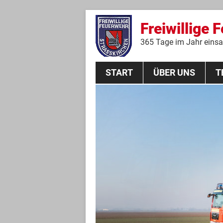
Freiwillige 
365 Tage im Jahr einsat
START
ÜBER UNS
T
Aktive Mannschaft
THL
Führungskräfte
Feuerwehrverein
Jugendgruppe
Absturzsicherungsgruppe
Historie