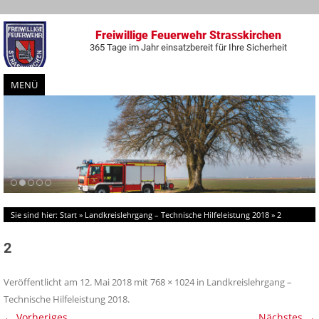
Freiwillige Feuerwehr Strasskirchen
365 Tage im Jahr einsatzbereit für Ihre Sicherheit
MENÜ
Zum
Inhalt
springen
Sie sind hier:
Start
»
Landkreislehrgang – Technische Hilfeleistung 2018
»
2
2
Veröffentlicht am
12. Mai 2018
mit
768 × 1024
in
Landkreislehrgang –
Technische Hilfeleistung 2018
.
← Vorheriges
Nächstes →