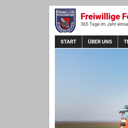
Freiwillige 
365 Tage im Jahr einsat
START
ÜBER UNS
T
Aktive Mannschaft
THL
Führungskräfte
Feuerwehrverein
Jugendgruppe
Absturzsicherungsgruppe
Historie