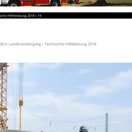
sche Hilfeleistung 2018
»
19
68
in
Landkreislehrgang – Technische Hilfeleistung 2018
.