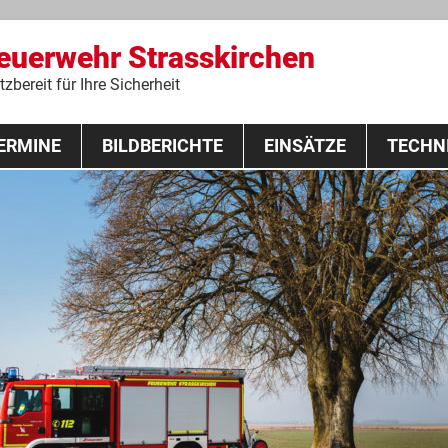
Feuerwehr Strasskirchen
zbereit für Ihre Sicherheit
Zum
ERMINE
BILDBERICHTE
Inhalt
EINSÄTZE
TECHN
springen
 Lehrgang 2020
Fahrzeuge
Ausrüstung
Schutzausrü