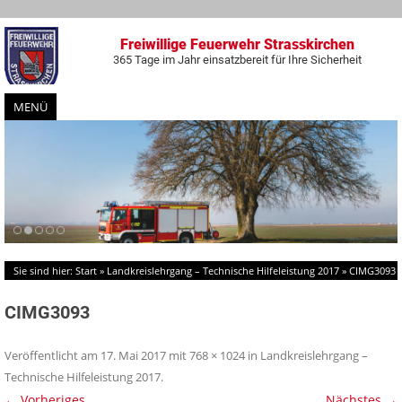
Freiwillige Feuerwehr Strasskirchen
365 Tage im Jahr einsatzbereit für Ihre Sicherheit
MENÜ
Zum
Inhalt
springen
Sie sind hier:
Start
»
Landkreislehrgang – Technische Hilfeleistung 2017
»
CIMG3093
CIMG3093
Veröffentlicht am
17. Mai 2017
mit
768 × 1024
in
Landkreislehrgang –
Technische Hilfeleistung 2017
.
← Vorheriges
Nächstes →