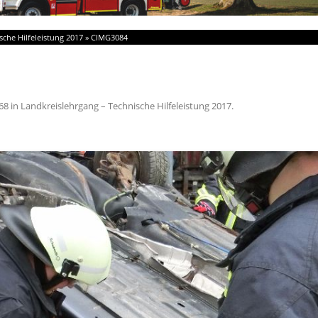
sche Hilfeleistung 2017
»
CIMG3084
68
in
Landkreislehrgang – Technische Hilfeleistung 2017
.