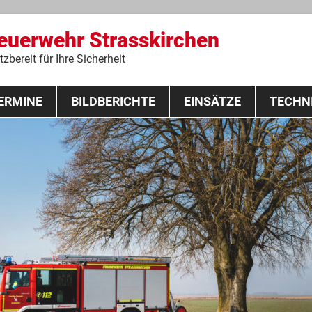
Feuerwehr Strasskirchen
zbereit für Ihre Sicherheit
Zum
ERMINE
BILDBERICHTE
Inhalt
EINSÄTZE
TECHN
springen
 Lehrgang 2020
Fahrzeuge
Ausrüstung
Schutzausrü