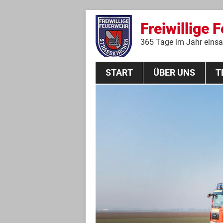
Freiwillige 
365 Tage im Jahr einsat
START
ÜBER UNS
T
Aktive Mannschaft
THL
Führungskräfte
Feuerwehrverein
Jugendgruppe
Absturzsicherungsgruppe
Historie