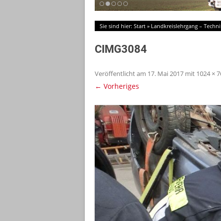
Sie sind hier:
Start
»
Landkreislehrgang – Techni
CIMG3084
Veröffentlicht am
17. Mai 2017
mit
1024 × 7
← Vorheriges