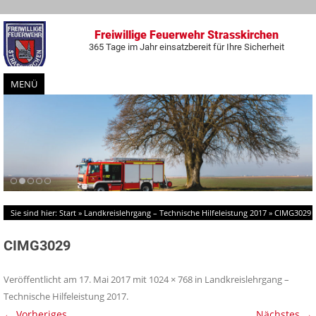
Freiwillige Feuerwehr Strasskirchen
365 Tage im Jahr einsatzbereit für Ihre Sicherheit
MENÜ
Zum
Inhalt
springen
Sie sind hier:
Start
»
Landkreislehrgang – Technische Hilfeleistung 2017
»
CIMG3029
CIMG3029
Veröffentlicht am
17. Mai 2017
mit
1024 × 768
in
Landkreislehrgang –
Technische Hilfeleistung 2017
.
← Vorheriges
Nächstes →