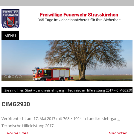
Freiwillige Feuerwehr Strasskirchen
365 Tage im Jahr einsatzbereit für Ihre Sicherheit
MENÜ
Zum
Inhalt
springen
Sie sind hier:
Start
»
Landkreislehrgang – Technische Hilfeleistung 2017
»
CIMG2930
CIMG2930
Veröffentlicht am
17. Mai 2017
mit
768 × 1024
in
Landkreislehrgang –
Technische Hilfeleistung 2017
.
← Vorheriges
Nächstes →