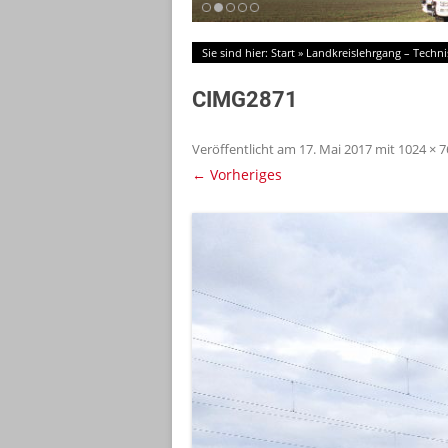
Sie sind hier:
Start
»
Landkreislehrgang – Techni
CIMG2871
Veröffentlicht am
17. Mai 2017
mit
1024 × 7
← Vorheriges