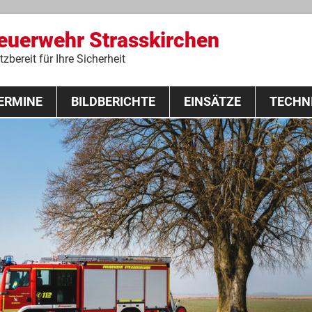
Feuerwehr Strasskirchen
zbereit für Ihre Sicherheit
Zum
ERMINE
BILDBERICHTE
Inhalt
EINSÄTZE
TECHN
springen
 Lehrgang 2020
Fahrzeuge
Ausrüstung
Schutzausrü