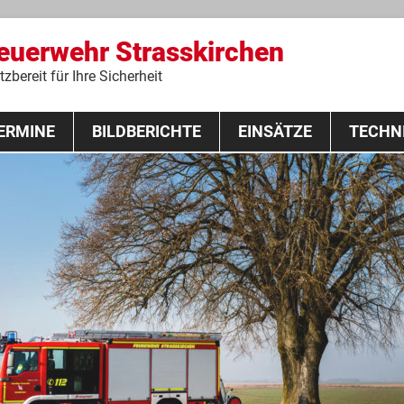
Feuerwehr Strasskirchen
zbereit für Ihre Sicherheit
Zum
ERMINE
BILDBERICHTE
Inhalt
EINSÄTZE
TECHN
springen
 Lehrgang 2020
Fahrzeuge
Ausrüstung
Schutzausrü