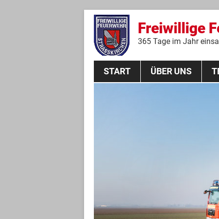
Freiwillige 
365 Tage im Jahr einsat
START
ÜBER UNS
T
Aktive Mannschaft
THL
Führungskräfte
Feuerwehrverein
Jugendgruppe
Absturzsicherungsgruppe
Historie