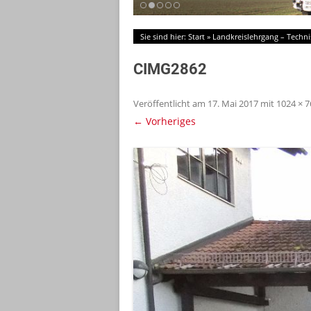
Sie sind hier:
Start
»
Landkreislehrgang – Techni
CIMG2862
Veröffentlicht am
17. Mai 2017
mit
1024 × 7
← Vorheriges