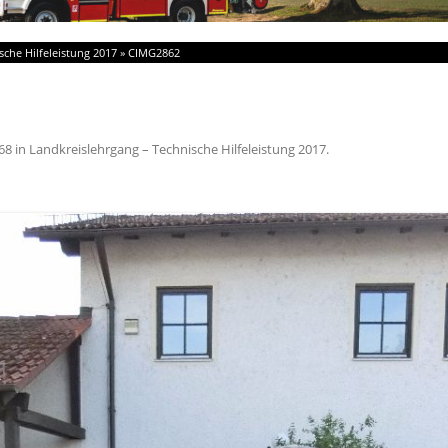
sche Hilfeleistung 2017
»
CIMG2862
68
in
Landkreislehrgang – Technische Hilfeleistung 2017
.