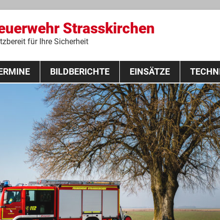
Feuerwehr Strasskirchen
zbereit für Ihre Sicherheit
Zum
ERMINE
BILDBERICHTE
Inhalt
EINSÄTZE
TECHN
springen
 Lehrgang 2020
Fahrzeuge
Ausrüstung
Schutzausrü