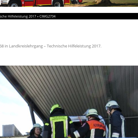
sche Hilfeleistung 2017
»
CIMG2734
68
in
Landkreislehrgang – Technische Hilfeleistung 2017
.