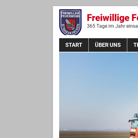
Freiwillige 
365 Tage im Jahr einsat
START
ÜBER UNS
T
Aktive Mannschaft
THL
Führungskräfte
Feuerwehrverein
Jugendgruppe
Absturzsicherungsgruppe
Historie