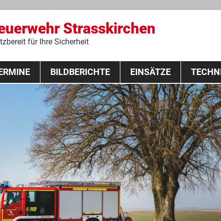
Feuerwehr Strasskirchen
zbereit für Ihre Sicherheit
Zum
ERMINE
BILDBERICHTE
Inhalt
EINSÄTZE
TECHN
springen
 Lehrgang 2020
Fahrzeuge
Ausrüstung
Schutzausrü