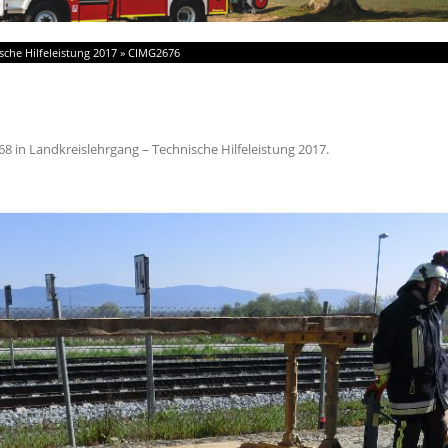
sche Hilfeleistung 2017
»
CIMG2676
68
in
Landkreislehrgang – Technische Hilfeleistung 2017
.