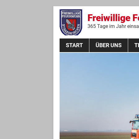
Freiwillige 
365 Tage im Jahr einsat
START
ÜBER UNS
T
Aktive Mannschaft
THL
Führungskräfte
Feuerwehrverein
Jugendgruppe
Absturzsicherungsgruppe
Historie