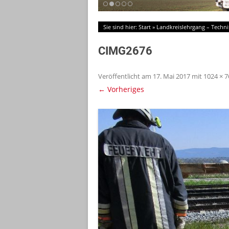
Sie sind hier:
Start
»
Landkreislehrgang – Techni
CIMG2676
Veröffentlicht am
17. Mai 2017
mit
1024 × 7
← Vorheriges