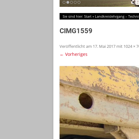
Sie sind hier:
Start
»
Landkreislehrgang – Techni
CIMG1559
Veröffentlicht am
17. Mai 2017
mit
1024 × 7
← Vorheriges