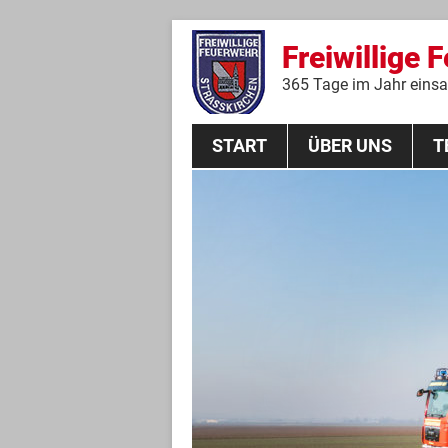
Freiwillige 
365 Tage im Jahr einsat
START
ÜBER UNS
T
Aktive Mannschaft
THL
Führungskräfte
Feuerwehrverein
Jugendgruppe
Absturzsicherungsgruppe
Historie