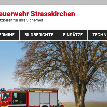
Feuerwehr Strasskirchen
zbereit für Ihre Sicherheit
Zum
ERMINE
BILDBERICHTE
Inhalt
EINSÄTZE
TECHN
springen
 Lehrgang 2020
Fahrzeuge
Ausrüstung
Schutzausrü