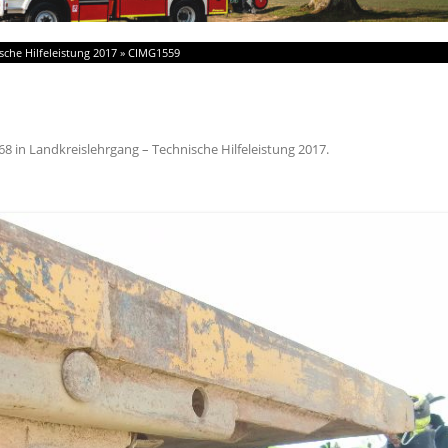
sche Hilfeleistung 2017
»
CIMG1559
68
in
Landkreislehrgang – Technische Hilfeleistung 2017
.