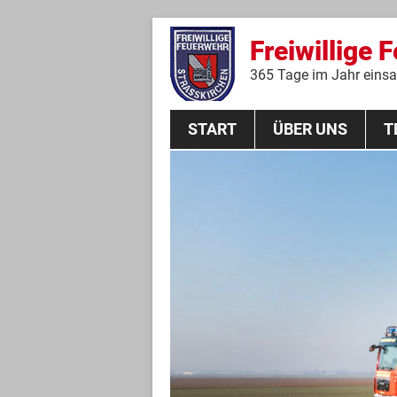
Freiwillige 
365 Tage im Jahr einsat
START
ÜBER UNS
T
Aktive Mannschaft
THL
Führungskräfte
Feuerwehrverein
Jugendgruppe
Absturzsicherungsgruppe
Historie