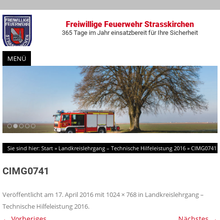
Freiwillige Feuerwehr Strasskirchen
365 Tage im Jahr einsatzbereit für Ihre Sicherheit
MENÜ
Zum
Inhalt
springen
Sie sind hier:
Start
»
Landkreislehrgang – Technische Hilfeleistung 2016
»
CIMG0741
CIMG0741
Veröffentlicht am
17. April 2016
mit
1024 × 768
in
Landkreislehrgang –
Technische Hilfeleistung 2016
.
← Vorheriges
Nächstes →