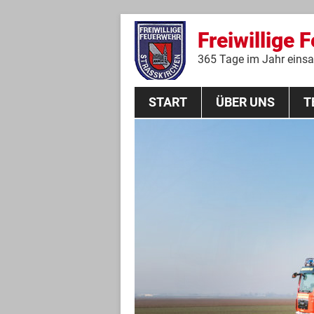
Freiwillige 
365 Tage im Jahr einsat
START
ÜBER UNS
T
Aktive Mannschaft
THL
Führungskräfte
Feuerwehrverein
Jugendgruppe
Absturzsicherungsgruppe
Historie