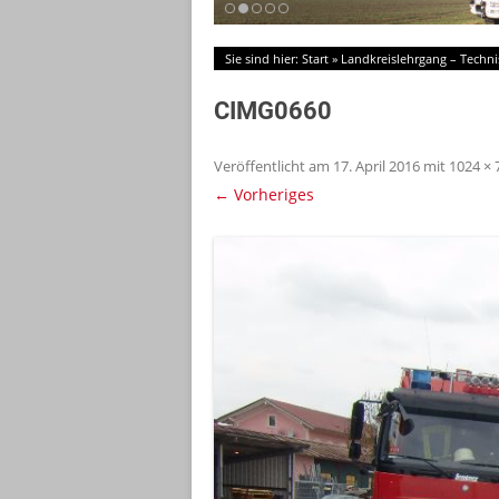
Sie sind hier:
Start
»
Landkreislehrgang – Techni
CIMG0660
Veröffentlicht am
17. April 2016
mit
1024 × 
← Vorheriges