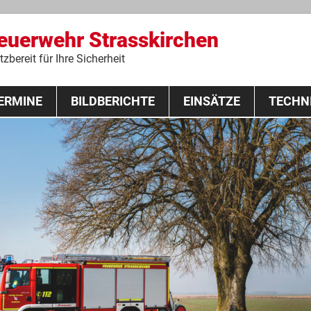
Feuerwehr Strasskirchen
zbereit für Ihre Sicherheit
Zum
ERMINE
BILDBERICHTE
Inhalt
EINSÄTZE
TECHN
springen
 Lehrgang 2020
Fahrzeuge
Ausrüstung
Schutzausrü