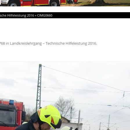
sche Hilfeleistung 2016
»
CIMG0660
768
in
Landkreislehrgang – Technische Hilfeleistung 2016
.