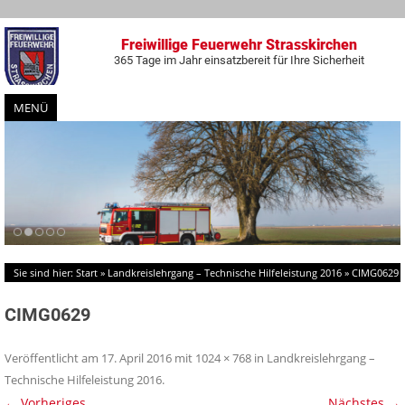
Freiwillige Feuerwehr Strasskirchen
365 Tage im Jahr einsatzbereit für Ihre Sicherheit
MENÜ
Zum
Inhalt
springen
Sie sind hier:
Start
»
Landkreislehrgang – Technische Hilfeleistung 2016
»
CIMG0629
CIMG0629
Veröffentlicht am
17. April 2016
mit
1024 × 768
in
Landkreislehrgang –
Technische Hilfeleistung 2016
.
← Vorheriges
Nächstes →