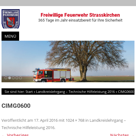
Freiwillige Feuerwehr Strasskirchen
365 Tage im Jahr einsatzbereit für Ihre Sicherheit
MENÜ
Zum
Inhalt
springen
Sie sind hier:
Start
»
Landkreislehrgang – Technische Hilfeleistung 2016
»
CIMG0600
CIMG0600
Veröffentlicht am
17. April 2016
mit
1024 × 768
in
Landkreislehrgang –
Technische Hilfeleistung 2016
.
← Vorheriges
Nächstes →