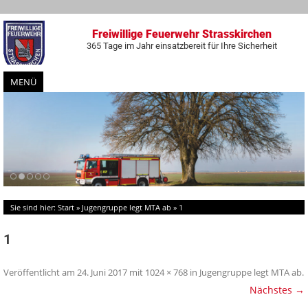
Freiwillige Feuerwehr Strasskirchen
365 Tage im Jahr einsatzbereit für Ihre Sicherheit
MENÜ
Zum
Inhalt
springen
Sie sind hier:
Start
»
Jugengruppe legt MTA ab
»
1
1
Veröffentlicht am
24. Juni 2017
mit
1024 × 768
in
Jugengruppe legt MTA ab
.
Nächstes →