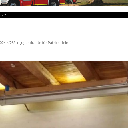
n
»
2
024 × 768
in
Jugendraute für Patrick Hein
.