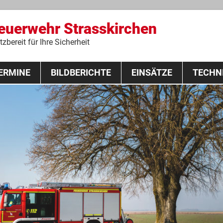
Feuerwehr Strasskirchen
zbereit für Ihre Sicherheit
Zum
ERMINE
BILDBERICHTE
Inhalt
EINSÄTZE
TECHN
springen
 Lehrgang 2020
Fahrzeuge
Ausrüstung
Schutzausrü