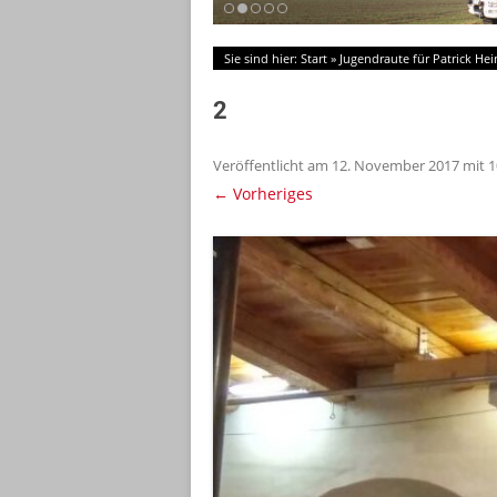
Sie sind hier:
Start
»
Jugendraute für Patrick Hei
2
Veröffentlicht am
12. November 2017
mit
1
← Vorheriges