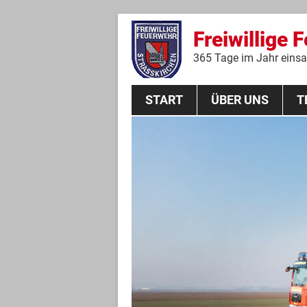
Freiwillige 
365 Tage im Jahr einsat
START
ÜBER UNS
T
Aktive Mannschaft
THL
Führungskräfte
Feuerwehrverein
Jugendgruppe
Absturzsicherungsgruppe
Historie