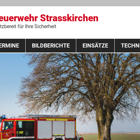
Feuerwehr Strasskirchen
zbereit für Ihre Sicherheit
Zum
ERMINE
BILDBERICHTE
Inhalt
EINSÄTZE
TECHN
springen
 Lehrgang 2020
Fahrzeuge
Ausrüstung
Schutzausrü