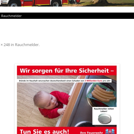
t Rauchmelder
 × 248
in
Rauchmelder
.