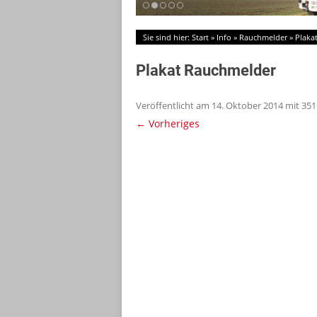
Sie sind hier:
Start
»
Info
»
Rauchmelder
»
Plaka
Plakat Rauchmelder
Veröffentlicht am
14. Oktober 2014
mit
351
← Vorheriges