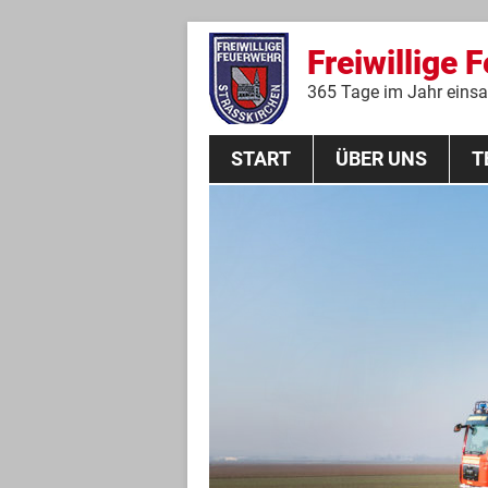
Freiwillige 
365 Tage im Jahr einsat
START
ÜBER UNS
T
Aktive Mannschaft
THL
Führungskräfte
Feuerwehrverein
Jugendgruppe
Absturzsicherungsgruppe
Historie