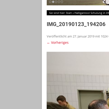
Sie sind hier:
Start
»
Halligantool Schulung in Ir
IMG_20190123_194206
Veröffentlicht am
27. Januar 2019
mit
1024 
← Vorheriges