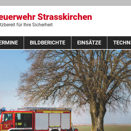
Feuerwehr Strasskirchen
zbereit für Ihre Sicherheit
Zum
ERMINE
BILDBERICHTE
Inhalt
EINSÄTZE
TECHN
springen
 Lehrgang 2020
Fahrzeuge
Ausrüstung
Schutzausrü