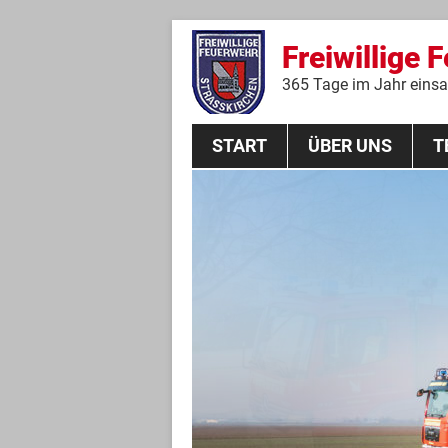
Freiwillige 
365 Tage im Jahr einsat
START
ÜBER UNS
T
Aktive Mannschaft
THL
Führungskräfte
Feuerwehrverein
Jugendgruppe
Absturzsicherungsgruppe
Historie