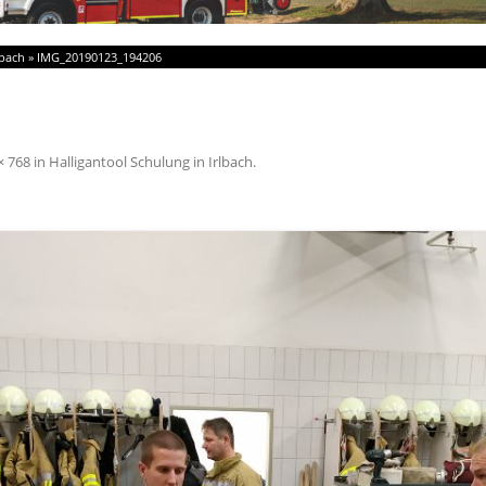
lbach
»
IMG_20190123_194206
× 768
in
Halligantool Schulung in Irlbach
.