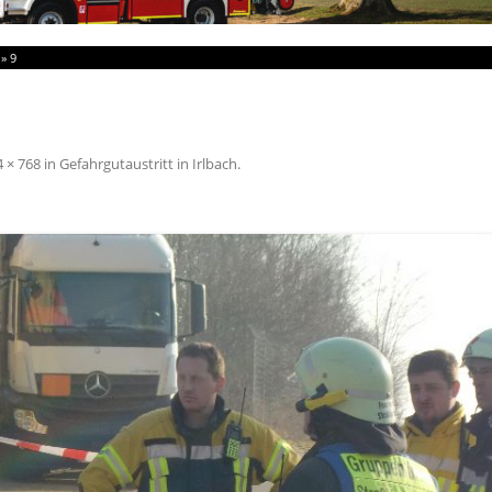
»
9
 × 768
in
Gefahrgutaustritt in Irlbach
.