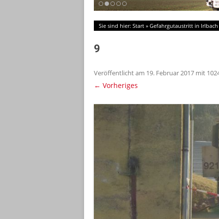
Sie sind hier:
Start
»
Gefahrgutaustritt in Irlbach
9
Veröffentlicht am
19. Februar 2017
mit
1024
← Vorheriges