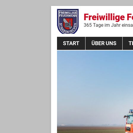
Freiwillige 
365 Tage im Jahr einsat
START
ÜBER UNS
T
Aktive Mannschaft
THL
Führungskräfte
Feuerwehrverein
Jugendgruppe
Absturzsicherungsgruppe
Historie