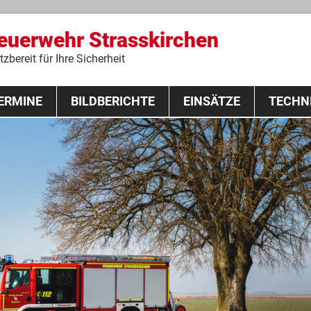
Feuerwehr Strasskirchen
zbereit für Ihre Sicherheit
Zum
ERMINE
BILDBERICHTE
Inhalt
EINSÄTZE
TECHN
springen
 Lehrgang 2020
Fahrzeuge
Ausrüstung
Schutzausrü