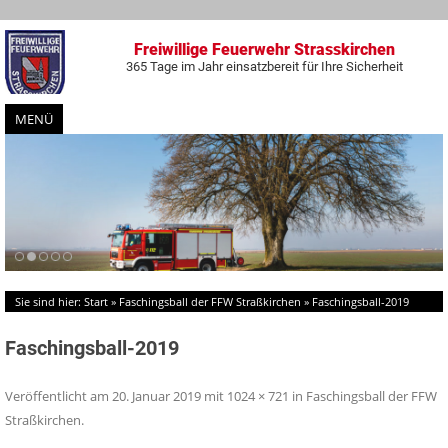
Freiwillige Feuerwehr Strasskirchen
365 Tage im Jahr einsatzbereit für Ihre Sicherheit
MENÜ
Zum
Inhalt
springen
Sie sind hier:
Start
»
Faschingsball der FFW Straßkirchen
»
Faschingsball-2019
Faschingsball-2019
Veröffentlicht am
20. Januar 2019
mit
1024 × 721
in
Faschingsball der FFW
Straßkirchen
.