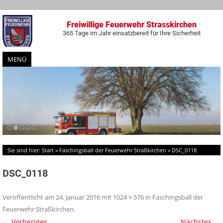
Freiwillige Feuerwehr Strasskirchen
365 Tage im Jahr einsatzbereit für Ihre Sicherheit
MENÜ
Zum
Inhalt
springen
Sie sind hier:
Start
»
Faschingsball der Feuerwehr Straßkirchen
»
DSC_0118
DSC_0118
Veröffentlicht am
24. Januar 2016
mit
1024 × 576
in
Faschingsball der
Feuerwehr Straßkirchen
.
← Vorheriges
Nächstes →