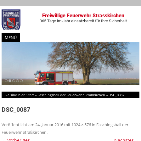
Freiwillige Feuerwehr Strasskirchen
365 Tage im Jahr einsatzbereit für Ihre Sicherheit
MENÜ
Zum
Inhalt
springen
Sie sind hier:
Start
»
Faschingsball der Feuerwehr Straßkirchen
»
DSC_0087
DSC_0087
Veröffentlicht am
24. Januar 2016
mit
1024 × 576
in
Faschingsball der
Feuerwehr Straßkirchen
.
← Vorheriges
Nächstes →