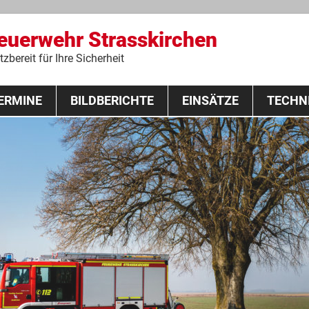
Feuerwehr Strasskirchen
zbereit für Ihre Sicherheit
Zum
ERMINE
BILDBERICHTE
Inhalt
EINSÄTZE
TECHN
springen
 Lehrgang 2020
Fahrzeuge
Ausrüstung
Schutzausrü