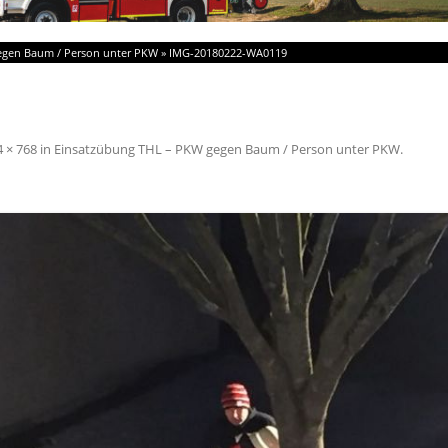
egen Baum / Person unter PKW
»
IMG-20180222-WA0119
 × 768
in
Einsatzübung THL – PKW gegen Baum / Person unter PKW
.