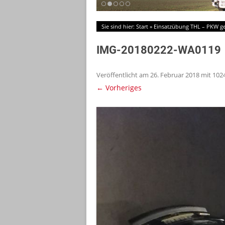
Sie sind hier:
Start
»
Einsatzübung THL – PKW g
IMG-20180222-WA0119
Veröffentlicht am
26. Februar 2018
mit
1024
← Vorheriges