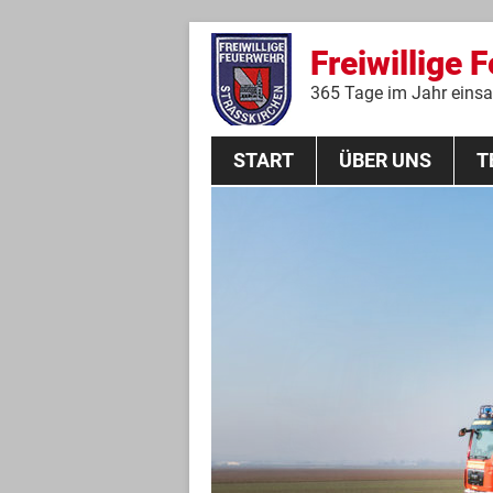
Freiwillige 
365 Tage im Jahr einsat
START
ÜBER UNS
T
Aktive Mannschaft
THL
Führungskräfte
Feuerwehrverein
Jugendgruppe
Absturzsicherungsgruppe
Historie