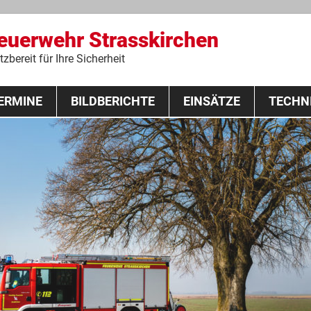
Feuerwehr Strasskirchen
zbereit für Ihre Sicherheit
Zum
ERMINE
BILDBERICHTE
Inhalt
EINSÄTZE
TECHN
springen
 Lehrgang 2020
Fahrzeuge
Ausrüstung
Schutzausrü