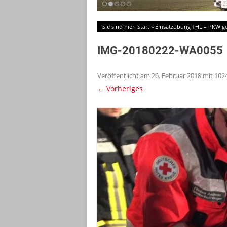
Sie sind hier:
Start
»
Einsatzübung THL – PKW g
IMG-20180222-WA0055
Veröffentlicht am
26. Februar 2018
mit
1024
← Vorheriges