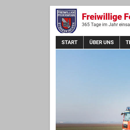
Freiwillige 
365 Tage im Jahr einsat
START
ÜBER UNS
T
Aktive Mannschaft
THL
Führungskräfte
Feuerwehrverein
Jugendgruppe
Absturzsicherungsgruppe
Historie