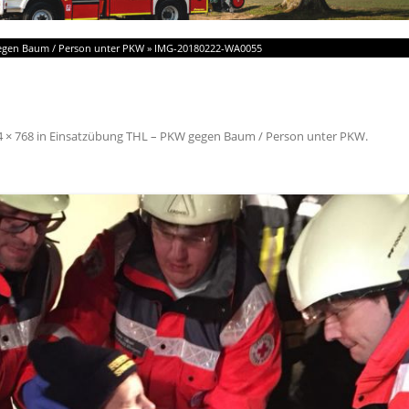
egen Baum / Person unter PKW
»
IMG-20180222-WA0055
 × 768
in
Einsatzübung THL – PKW gegen Baum / Person unter PKW
.