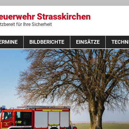
Feuerwehr Strasskirchen
zbereit für Ihre Sicherheit
Zum
ERMINE
BILDBERICHTE
Inhalt
EINSÄTZE
TECHN
springen
 Lehrgang 2020
Fahrzeuge
Ausrüstung
Schutzausrü