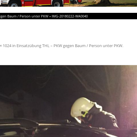
egen Baum / Person unter PKW
»
IMG-20180222-WA0040
× 1024
in
Einsatzübung THL – PKW gegen Baum / Person unter PKW
.