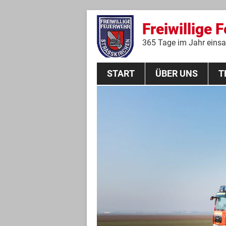
Freiwillige 
365 Tage im Jahr einsat
START
ÜBER UNS
T
Aktive Mannschaft
THL
Führungskräfte
Feuerwehrverein
Jugendgruppe
Absturzsicherungsgruppe
Historie