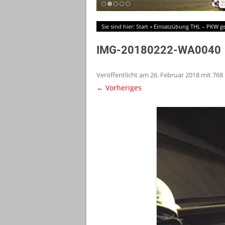
Sie sind hier:
Start
»
Einsatzübung THL – PKW g
IMG-20180222-WA0040
Veröffentlicht am
26. Februar 2018
mit
768 
← Vorheriges