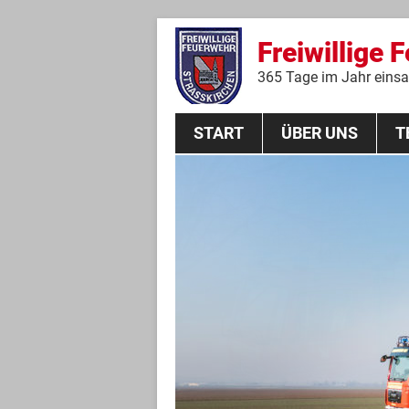
Freiwillige 
365 Tage im Jahr einsat
START
ÜBER UNS
T
Aktive Mannschaft
THL
Führungskräfte
Feuerwehrverein
Jugendgruppe
Absturzsicherungsgruppe
Historie