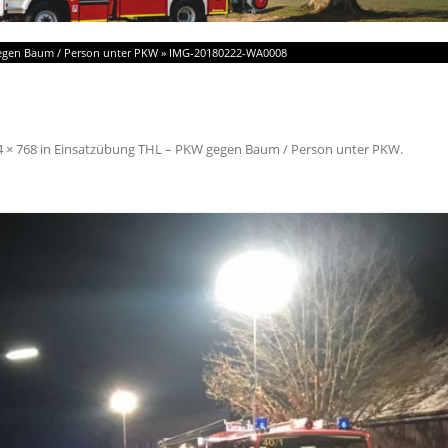
egen Baum / Person unter PKW
»
IMG-20180222-WA0008
 × 768
in
Einsatzübung THL – PKW gegen Baum / Person unter PKW
.