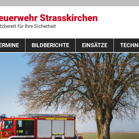
Feuerwehr Strasskirchen
zbereit für Ihre Sicherheit
Zum
ERMINE
BILDBERICHTE
Inhalt
EINSÄTZE
TECHN
springen
 Lehrgang 2020
Fahrzeuge
Ausrüstung
Schutzausrü