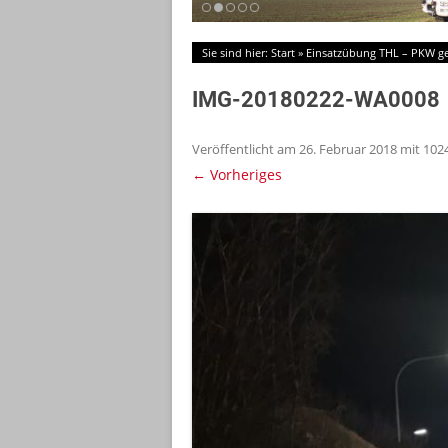
Sie sind hier:
Start
»
Einsatzübung THL – PKW g
IMG-20180222-WA0008
Veröffentlicht am
26. Februar 2018
mit
1024
← Vorheriges