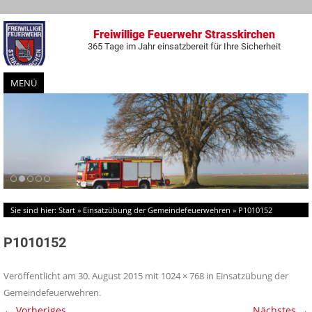
Freiwillige Feuerwehr Strasskirchen
365 Tage im Jahr einsatzbereit für Ihre Sicherheit
MENÜ
Zum
Inhalt
springen
Sie sind hier:
Start
»
Einsatzübung der Gemeindefeuerwehren
»
P1010152
P1010152
Veröffentlicht am
30. August 2015
mit
1024 × 768
in
Einsatzübung der
Gemeindefeuerwehren
.
← Vorheriges
Nächstes →