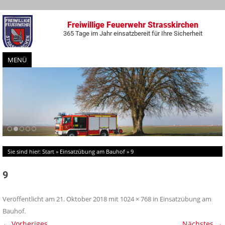
Freiwillige Feuerwehr Strasskirchen
365 Tage im Jahr einsatzbereit für Ihre Sicherheit
MENÜ
Zum
Inhalt
springen
Sie sind hier:
Start
»
Einsatzübung am Bauhof
»
9
9
Veröffentlicht am
21. Oktober 2018
mit
1024 × 768
in
Einsatzübung am
Bauhof
.
← Vorheriges
Nächstes →