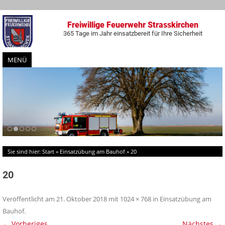
Freiwillige Feuerwehr Strasskirchen
365 Tage im Jahr einsatzbereit für Ihre Sicherheit
MENÜ
Zum
Inhalt
springen
Sie sind hier:
Start
»
Einsatzübung am Bauhof
»
20
20
Veröffentlicht am
21. Oktober 2018
mit
1024 × 768
in
Einsatzübung am
Bauhof
.
← Vorheriges
Nächstes →