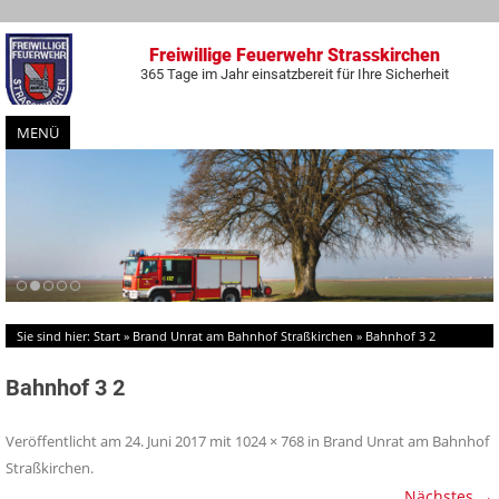
Freiwillige Feuerwehr Strasskirchen
365 Tage im Jahr einsatzbereit für Ihre Sicherheit
MENÜ
Zum
Inhalt
springen
Sie sind hier:
Start
»
Brand Unrat am Bahnhof Straßkirchen
»
Bahnhof 3 2
Bahnhof 3 2
Veröffentlicht am
24. Juni 2017
mit
1024 × 768
in
Brand Unrat am Bahnhof
Straßkirchen
.
Nächstes →