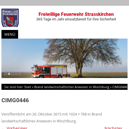
Freiwillige Feuerwehr Strasskirchen
365 Tage im Jahr einsatzbereit für Ihre Sicherheit
MENÜ
Zum
Inhalt
springen
Sie sind hier:
Start
»
Brand landwirtschaftliches Anwesen in Wischlburg
»
CIMG0446
CIMG0446
Veröffentlicht am
26. Oktober 2015
mit
1024 × 768
in
Brand
landwirtschaftliches Anwesen in Wischlburg
.
← Vorheriges
Nächstes →