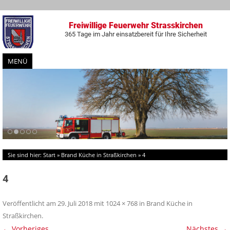
Freiwillige Feuerwehr Strasskirchen
365 Tage im Jahr einsatzbereit für Ihre Sicherheit
MENÜ
Zum
Inhalt
springen
Sie sind hier:
Start
»
Brand Küche in Straßkirchen
»
4
4
Veröffentlicht am
29. Juli 2018
mit
1024 × 768
in
Brand Küche in
Straßkirchen
.
← Vorheriges
Nächstes →