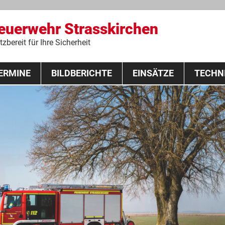
Feuerwehr Strasskirchen
zbereit für Ihre Sicherheit
Zum
ERMINE
BILDBERICHTE
Inhalt
EINSÄTZE
TECHN
springen
 Lehrgang 2020
Fahrzeuge
Ausrüstung
Schutzausrü