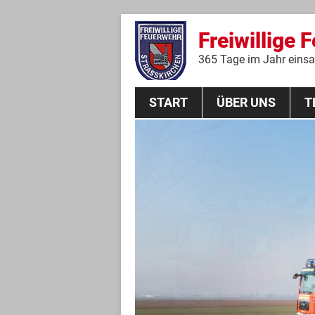
Freiwillige 
365 Tage im Jahr einsat
START
ÜBER UNS
T
Aktive Mannschaft
THL
Führungskräfte
Feuerwehrverein
Jugendgruppe
Absturzsicherungsgruppe
Historie