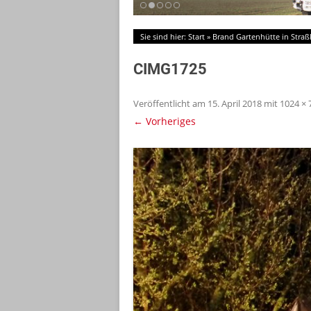
Sie sind hier:
Start
»
Brand Gartenhütte in Straß
CIMG1725
Veröffentlicht am
15. April 2018
mit
1024 × 
← Vorheriges