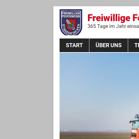
Freiwillige 
365 Tage im Jahr einsat
START
ÜBER UNS
T
Aktive Mannschaft
THL
Führungskräfte
Feuerwehrverein
Jugendgruppe
Absturzsicherungsgruppe
Historie