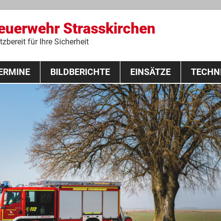
Feuerwehr Strasskirchen
zbereit für Ihre Sicherheit
Zum
ERMINE
BILDBERICHTE
Inhalt
EINSÄTZE
TECHN
springen
 Lehrgang 2020
Fahrzeuge
Ausrüstung
Schutzausrü