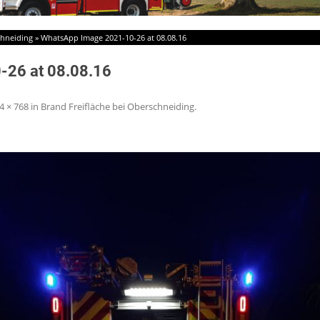
chneiding
»
WhatsApp Image 2021-10-26 at 08.08.16
-26 at 08.08.16
4 × 768
in
Brand Freifläche bei Oberschneiding
.