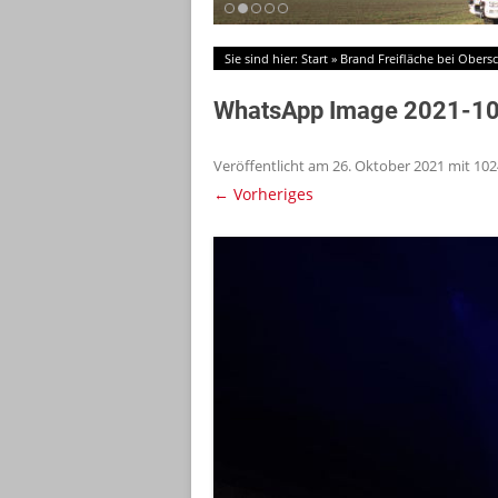
Sie sind hier:
Start
»
Brand Freifläche bei Obers
WhatsApp Image 2021-10
Veröffentlicht am
26. Oktober 2021
mit
102
← Vorheriges