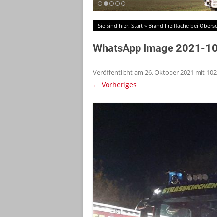
Sie sind hier:
Start
»
Brand Freifläche bei Obers
WhatsApp Image 2021-10
Veröffentlicht am
26. Oktober 2021
mit
102
← Vorheriges