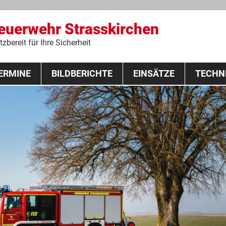
Feuerwehr Strasskirchen
zbereit für Ihre Sicherheit
Zum
ERMINE
BILDBERICHTE
Inhalt
EINSÄTZE
TECHN
springen
 Lehrgang 2020
Fahrzeuge
Ausrüstung
Schutzausrü