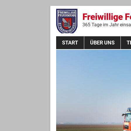
Freiwillige 
365 Tage im Jahr einsat
START
ÜBER UNS
T
Aktive Mannschaft
THL
Führungskräfte
Feuerwehrverein
Jugendgruppe
Absturzsicherungsgruppe
Historie