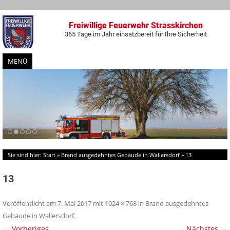
Freiwillige Feuerwehr Strasskirchen
365 Tage im Jahr einsatzbereit für Ihre Sicherheit
MENÜ
Zum
Inhalt
springen
Sie sind hier:
Start
»
Brand ausgedehntes Gebäude in Wallersdorf
»
13
13
Veröffentlicht am
7. Mai 2017
mit
1024 × 768
in
Brand ausgedehntes
Gebäude in Wallersdorf
.
← Vorheriges
Nächstes →