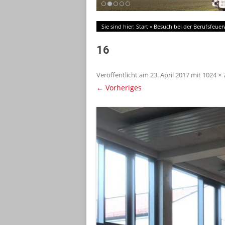
Sie sind hier:
Start
»
Besuch bei der Berufsfeu
16
Veröffentlicht am
23. April 2017
mit
1024 × 
← Vorheriges