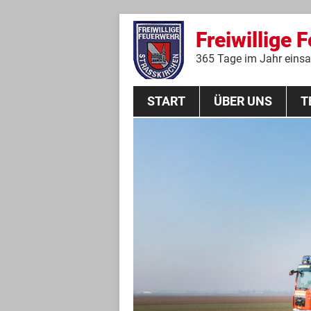
Freiwillige 
365 Tage im Jahr einsat
START
ÜBER UNS
T
Aktive Mannschaft
THL
Führungskräfte
Feuerwehrverein
Jugendgruppe
Absturzsicherungsgruppe
Historie