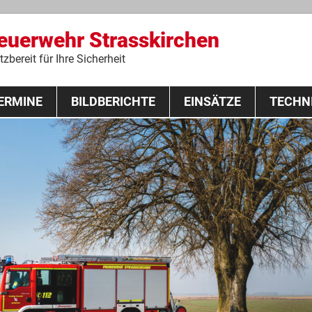
Feuerwehr Strasskirchen
zbereit für Ihre Sicherheit
Zum
ERMINE
BILDBERICHTE
Inhalt
EINSÄTZE
TECHN
springen
 Lehrgang 2020
Fahrzeuge
Ausrüstung
Schutzausrü