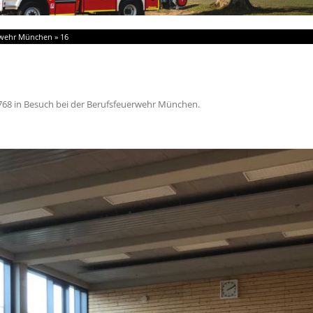
erwehr München
»
16
768
in
Besuch bei der Berufsfeuerwehr München
.