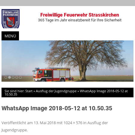
Freiwillige Feuerwehr Strasskirchen
365 Tage im Jahr einsatzbereit für Ihre Sicherheit
MENÜ
Zum
Inhalt
springen
Sie sind hier:
Start
»
Ausflug der Jugendgruppe
»
WhatsApp Image 2018-05-12 at
10.50.35
WhatsApp Image 2018-05-12 at 10.50.35
Veröffentlicht am
13. Mai 2018
mit
1024 × 576
in
Ausflug der
Jugendgruppe
.