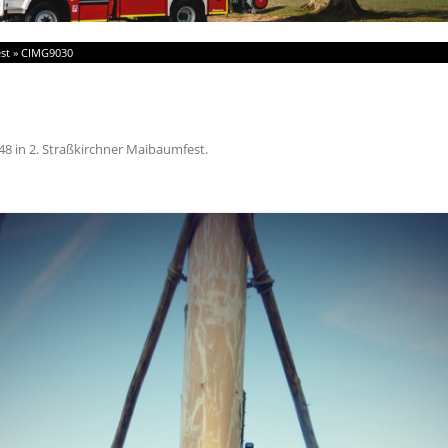
st
»
CIMG9030
48
in
2. Straßkirchner Maibaumfest
.