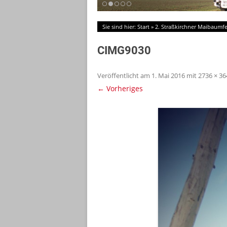
Sie sind hier:
Start
»
2. Straßkirchner Maibaumfe
CIMG9030
Veröffentlicht am
1. Mai 2016
mit
2736 × 36
← Vorheriges