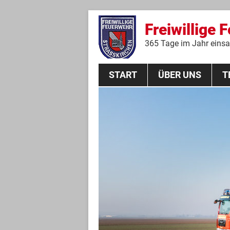
Freiwillige 
365 Tage im Jahr einsat
START
ÜBER UNS
T
Aktive Mannschaft
THL
Führungskräfte
Feuerwehrverein
Jugendgruppe
Absturzsicherungsgruppe
Historie