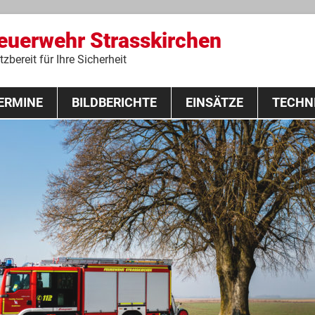
Feuerwehr Strasskirchen
zbereit für Ihre Sicherheit
Zum
ERMINE
BILDBERICHTE
Inhalt
EINSÄTZE
TECHN
springen
 Lehrgang 2020
Fahrzeuge
Ausrüstung
Schutzausrü