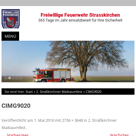
Freiwillige Feuerwehr Strasskirchen
365 Tage im Jahr einsatzbereit für Ihre Sicherheit
MENÜ
Zum
Inhalt
springen
Sie sind hier:
Start
»
2. Straßkirchner Maibaumfest
»
CIMG9020
CIMG9020
Veröffentlicht am
1. Mai 2016
mit
2736 × 3648
in
2. Straßkirchner
Maibaumfest
.
← Vorheriges
Nächstes →