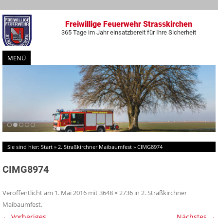
Freiwillige Feuerwehr Strasskirchen
365 Tage im Jahr einsatzbereit für Ihre Sicherheit
MENÜ
Zum
Inhalt
springen
Sie sind hier:
Start
»
2. Straßkirchner Maibaumfest
»
CIMG8974
CIMG8974
Veröffentlicht am
1. Mai 2016
mit
3648 × 2736
in
2. Straßkirchner
Maibaumfest
.
← Vorheriges
Nächstes →