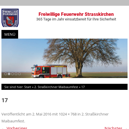
Freiwillige Feuerwehr Strasskirchen
365 Tage im Jahr einsatzbereit für Ihre Sicherheit
MENÜ
Zum
Inhalt
springen
Sie sind hier:
Start
»
2. Straßkirchner Maibaumfest
»
17
17
Veröffentlicht am
2. Mai 2016
mit
1024 × 768
in
2. Straßkirchner
Maibaumfest
.
← Vorheriges
Nächstes →