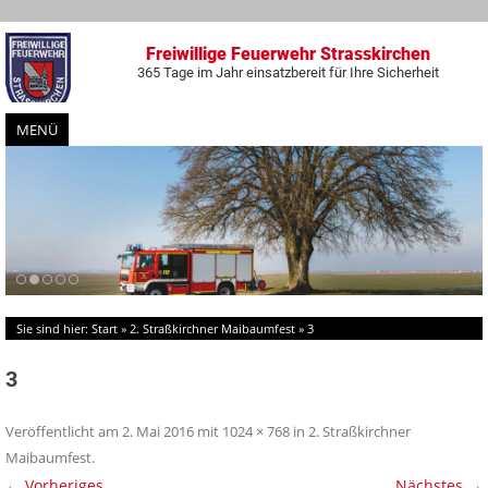
Freiwillige Feuerwehr Strasskirchen
365 Tage im Jahr einsatzbereit für Ihre Sicherheit
MENÜ
Zum
Inhalt
springen
Sie sind hier:
Start
»
2. Straßkirchner Maibaumfest
»
3
3
Veröffentlicht am
2. Mai 2016
mit
1024 × 768
in
2. Straßkirchner
Maibaumfest
.
← Vorheriges
Nächstes →